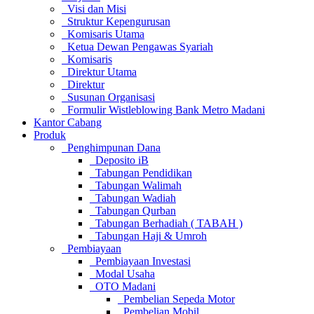
Visi dan Misi
Struktur Kepengurusan
Komisaris Utama
Ketua Dewan Pengawas Syariah
Komisaris
Direktur Utama
Direktur
Susunan Organisasi
Formulir Wistleblowing Bank Metro Madani
Kantor Cabang
Produk
Penghimpunan Dana
Deposito iB
Tabungan Pendidikan
Tabungan Walimah
Tabungan Wadiah
Tabungan Qurban
Tabungan Berhadiah ( TABAH )
Tabungan Haji & Umroh
Pembiayaan
Pembiayaan Investasi
Modal Usaha
OTO Madani
Pembelian Sepeda Motor
Pembelian Mobil