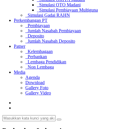
Simulasi OTO Madani
Simulasi Pembiayaan Multiguna
Simulasi Gadai RAHN
Perkembangan PT
Pembiayaan
Jumlah Nasabah Pembiayaan
Deposito
Jumlah Nasabah Deposito
Patner
Kelembagaan
Perbankan
Lembaga Pendidikan
Non Lembaga
Media
Agenda
Download
Gallery Foto
Gallery Video