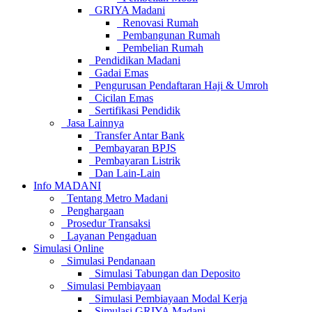
GRIYA Madani
Renovasi Rumah
Pembangunan Rumah
Pembelian Rumah
Pendidikan Madani
Gadai Emas
Pengurusan Pendaftaran Haji & Umroh
Cicilan Emas
Sertifikasi Pendidik
Jasa Lainnya
Transfer Antar Bank
Pembayaran BPJS
Pembayaran Listrik
Dan Lain-Lain
Info MADANI
Tentang Metro Madani
Penghargaan
Prosedur Transaksi
Layanan Pengaduan
Simulasi Online
Simulasi Pendanaan
Simulasi Tabungan dan Deposito
Simulasi Pembiayaan
Simulasi Pembiayaan Modal Kerja
Simulasi GRIYA Madani