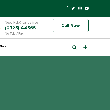
Need Help? call us free
Call Now
(0725) 44365
No Telp / Fax
DIA