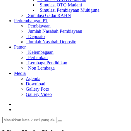
Simulasi OTO Madani
Simulasi Pembiayaan Multiguna
Simulasi Gadai RAHN
Perkembangan PT
Pembiayaan
Jumlah Nasabah Pembiayaan
Deposito
Jumlah Nasabah Deposito
Patner
Kelembagaan
Perbankan
Lembaga Pendidikan
Non Lembaga
Media
Agenda
Download
Gallery Foto
Gallery Video