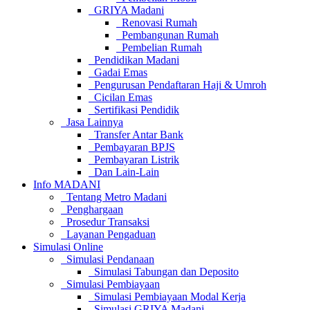
GRIYA Madani
Renovasi Rumah
Pembangunan Rumah
Pembelian Rumah
Pendidikan Madani
Gadai Emas
Pengurusan Pendaftaran Haji & Umroh
Cicilan Emas
Sertifikasi Pendidik
Jasa Lainnya
Transfer Antar Bank
Pembayaran BPJS
Pembayaran Listrik
Dan Lain-Lain
Info MADANI
Tentang Metro Madani
Penghargaan
Prosedur Transaksi
Layanan Pengaduan
Simulasi Online
Simulasi Pendanaan
Simulasi Tabungan dan Deposito
Simulasi Pembiayaan
Simulasi Pembiayaan Modal Kerja
Simulasi GRIYA Madani