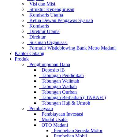
Visi dan Misi
Struktur Kepengurusan
Komisaris Utama
Ketua Dewan Pengawas Syariah
Komisaris
Direktur Utama
Direktur
Susunan Organisasi
Formulir Wistleblowing Bank Metro Madani
Kantor Cabang
Produk
Penghimpunan Dana
Deposito iB
Tabungan Pendidikan
Tabungan Walimah
Tabungan Wadiah
Tabungan Qurban
Tabungan Berhadiah ( TABAH )
Tabungan Haji & Umroh
Pembiayaan
Pembiayaan Investasi
Modal Usaha
OTO Madani
Pembelian Sepeda Motor
Pembelian Mobil