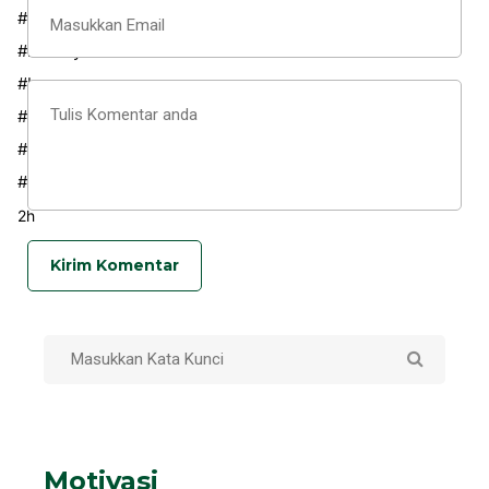
#bank
#banksyariah
#bprs
#bprsmetromadani
#metro
#bank
2h
Kirim Komentar
Motivasi