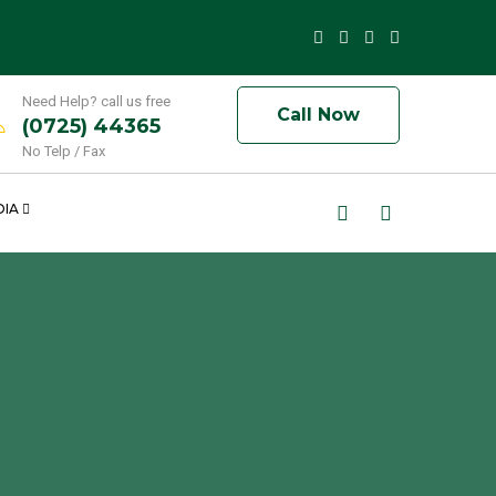
Need Help? call us free
Call Now
(0725) 44365
No Telp / Fax
DIA