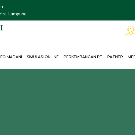
om
Metro, Lampung
NFO MADANI
SIMULASI ONLINE
PERKEMBANGAN PT
PATNER
ME