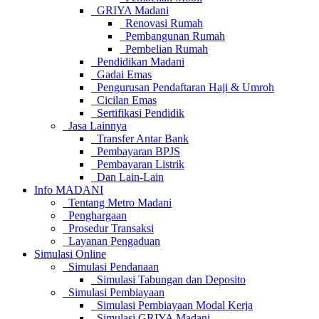
GRIYA Madani
Renovasi Rumah
Pembangunan Rumah
Pembelian Rumah
Pendidikan Madani
Gadai Emas
Pengurusan Pendaftaran Haji & Umroh
Cicilan Emas
Sertifikasi Pendidik
Jasa Lainnya
Transfer Antar Bank
Pembayaran BPJS
Pembayaran Listrik
Dan Lain-Lain
Info MADANI
Tentang Metro Madani
Penghargaan
Prosedur Transaksi
Layanan Pengaduan
Simulasi Online
Simulasi Pendanaan
Simulasi Tabungan dan Deposito
Simulasi Pembiayaan
Simulasi Pembiayaan Modal Kerja
Simulasi GRIYA Madani