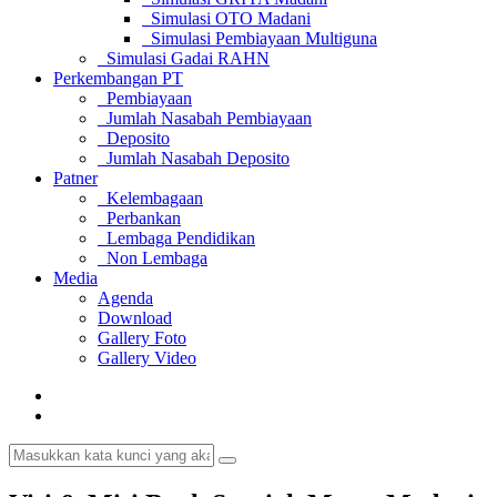
Simulasi OTO Madani
Simulasi Pembiayaan Multiguna
Simulasi Gadai RAHN
Perkembangan PT
Pembiayaan
Jumlah Nasabah Pembiayaan
Deposito
Jumlah Nasabah Deposito
Patner
Kelembagaan
Perbankan
Lembaga Pendidikan
Non Lembaga
Media
Agenda
Download
Gallery Foto
Gallery Video