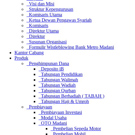
Visi dan Misi
Struktur Kepengurusan
Komisaris Utama
Ketua Dewan Pengawas Syariah
Komisaris
Direktur Utama
Direktur
Susunan Organisasi
Formulir Wistleblowing Bank Metro Madani
Kantor Cabang
Produk
Penghimpunan Dana
Deposito iB
Tabungan Pendidikan
Tabungan Walimah
Tabungan Wadiah
Tabungan Qurban
Tabungan Berhadiah ( TABAH )
Tabungan Haji & Umroh
Pembiayaan
Pembiayaan Investasi
Modal Usaha
OTO Madani
Pembelian Sepeda Motor
Pembelian Mobil