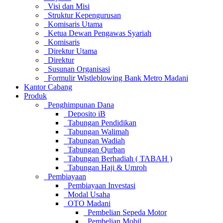
Visi dan Misi
Struktur Kepengurusan
Komisaris Utama
Ketua Dewan Pengawas Syariah
Komisaris
Direktur Utama
Direktur
Susunan Organisasi
Formulir Wistleblowing Bank Metro Madani
Kantor Cabang
Produk
Penghimpunan Dana
Deposito iB
Tabungan Pendidikan
Tabungan Walimah
Tabungan Wadiah
Tabungan Qurban
Tabungan Berhadiah ( TABAH )
Tabungan Haji & Umroh
Pembiayaan
Pembiayaan Investasi
Modal Usaha
OTO Madani
Pembelian Sepeda Motor
Pembelian Mobil