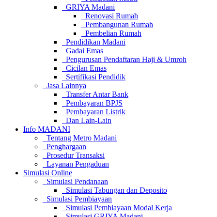
GRIYA Madani
Renovasi Rumah
Pembangunan Rumah
Pembelian Rumah
Pendidikan Madani
Gadai Emas
Pengurusan Pendaftaran Haji & Umroh
Cicilan Emas
Sertifikasi Pendidik
Jasa Lainnya
Transfer Antar Bank
Pembayaran BPJS
Pembayaran Listrik
Dan Lain-Lain
Info MADANI
Tentang Metro Madani
Penghargaan
Prosedur Transaksi
Layanan Pengaduan
Simulasi Online
Simulasi Pendanaan
Simulasi Tabungan dan Deposito
Simulasi Pembiayaan
Simulasi Pembiayaan Modal Kerja
Simulasi GRIYA Madani