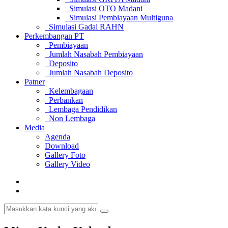
Simulasi OTO Madani
Simulasi Pembiayaan Multiguna
Simulasi Gadai RAHN
Perkembangan PT
Pembiayaan
Jumlah Nasabah Pembiayaan
Deposito
Jumlah Nasabah Deposito
Patner
Kelembagaan
Perbankan
Lembaga Pendidikan
Non Lembaga
Media
Agenda
Download
Gallery Foto
Gallery Video