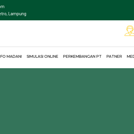
om
Metro, Lampung
NFO MADANI
SIMULASI ONLINE
PERKEMBANGAN PT
PATNER
ME