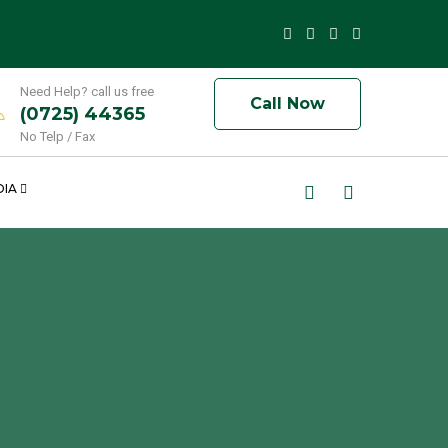
Need Help? call us free
Call Now
(0725) 44365
No Telp / Fax
DIA