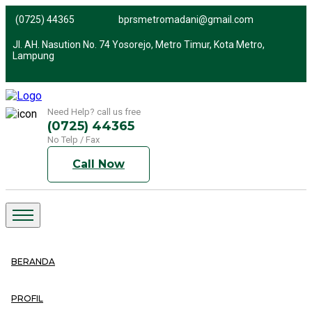
(0725) 44365
bprsmetromadani@gmail.com
Jl. AH. Nasution No. 74 Yosorejo, Metro Timur, Kota Metro,
Lampung
Need Help? call us free
(0725) 44365
No Telp / Fax
Call Now
BERANDA
PROFIL