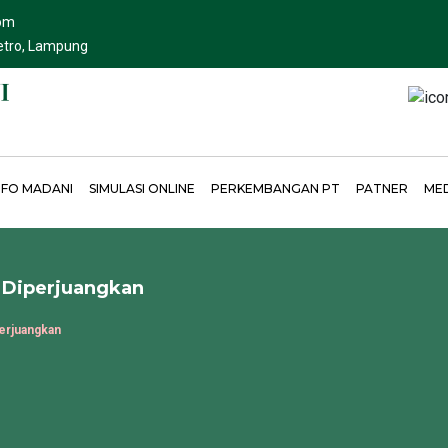
om
Metro, Lampung
NFO MADANI
SIMULASI ONLINE
PERKEMBANGAN PT
PATNER
ME
 Diperjuangkan
perjuangkan