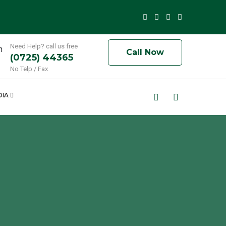
Need Help? call us free
Call Now
(0725) 44365
No Telp / Fax
DIA